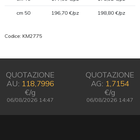
cm 50
196,70 €/pz
198,80 €/pz
Codice: KM2775
QUOTAZIONE
QUOTAZIONE
AU:
118,7996
AG:
1,7154
€/g
€/g
06/08/2026 14:47
06/08/2026 14:47