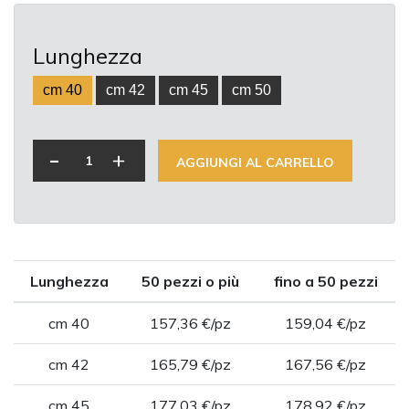
Lunghezza
cm 40
cm 42
cm 45
cm 50
-
+
AGGIUNGI AL CARRELLO
Lunghezza
50 pezzi o più
fino a 50 pezzi
cm 40
157,36 €/pz
159,04 €/pz
cm 42
165,79 €/pz
167,56 €/pz
cm 45
177,03 €/pz
178,92 €/pz